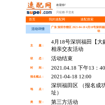
欢迎你!
只征婚·不交友
首页
我的速配网
速配搜索
※
※
※
广东 深圳市辖区 2021-04-18 4月18
活动详情
动
4月18号深圳福田【大
主 题：
相亲交友活动
活动结束
状 态：
2021.04.18 下午13：4
时 间：
2021-04-18 12:00
报名截止：
深圳福田区 （报名成
地 点：
址）
第三方活动
类 型：