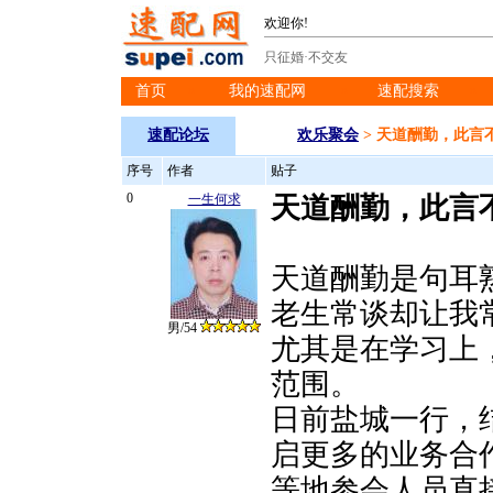
欢迎你!
只征婚·不交友
首页
我的速配网
速配搜索
※
※
※
速配论坛
欢乐聚会
> 天道酬勤，此言
序号
作者
贴子
0
一生何求
天道酬勤，此言
天道酬勤是句耳
老生常谈却让我
男/54
尤其是在学习上
范围。
日前盐城一行，
启更多的业务合
等地参会人员直