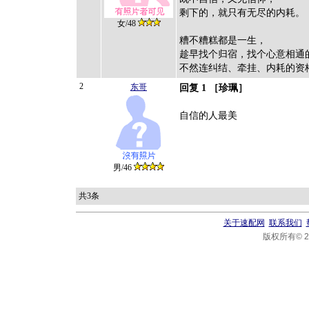
剩下的，就只有无尽的内耗。
女/48
糟不糟糕都是一生，
趁早找个归宿，找个心意相通
不然连纠结、牵挂、内耗的资
2
东哥
回复 1 ［珍珮］
自信的人最美
男/46
共3条
关于速配网
联系我们
版权所有© 20