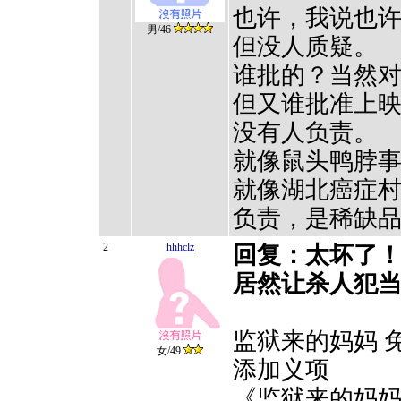
也许，我说也
男/46
但没人质疑。
谁批的？当然
但又谁批准上
没有人负责。
就像鼠头鸭脖
就像湖北癌症
负责，是稀缺
2
hhhclz
回复：太坏了
居然让杀人犯当
监狱来的妈妈 
女/49
添加义项
《监狱来的妈