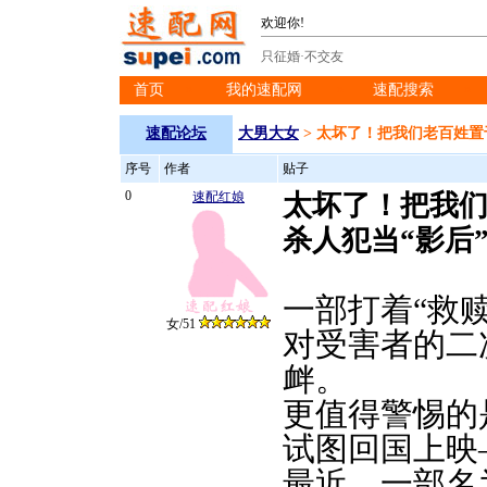
欢迎你!
只征婚·不交友
首页
我的速配网
速配搜索
※
※
※
速配论坛
大男大女
> 太坏了！把我们老百姓置
序号
作者
贴子
0
速配红娘
太坏了！把我
杀人犯当“影后
一部打着“救
女/51
对受害者的二
衅。
更值得警惕的
试图回国上映
最近，一部名