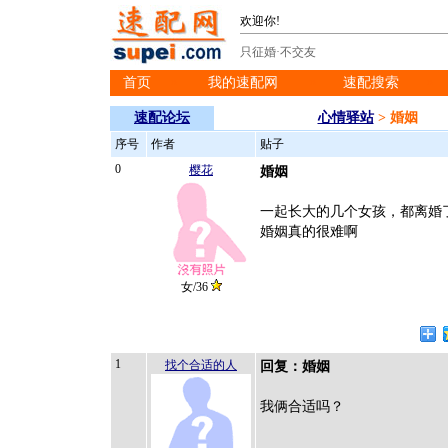
欢迎你!
只征婚·不交友
首页
我的速配网
速配搜索
※
※
※
速配论坛
心情驿站
> 婚姻
序号
作者
贴子
0
樱花
婚姻
一起长大的几个女孩，都离婚
婚姻真的很难啊
女/36
1
找个合适的人
回复：婚姻
我俩合适吗？