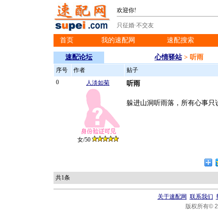
欢迎你!
只征婚·不交友
首页
我的速配网
速配搜索
※
※
※
速配论坛
心情驿站
> 听雨
序号
作者
贴子
0
人淡如菊
听雨
躲进山洞听雨落，所有心事只
女/50
共1条
关于速配网
联系我们
版权所有© 20