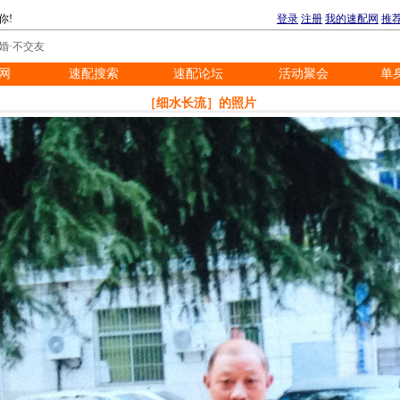
你!
登录
注册
我的速配网
推
婚·不交友
网
速配搜索
速配论坛
活动聚会
单
※
※
※
※
［细水长流］的照片