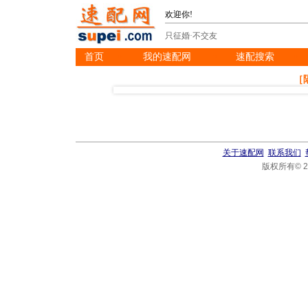
欢迎你!
只征婚·不交友
首页
我的速配网
速配搜索
※
※
※
［
关于速配网
联系我们
版权所有© 20