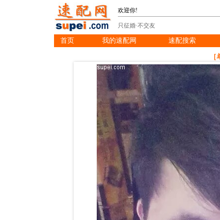
欢迎你!
只征婚·不交友
首页
我的速配网
速配搜索
※
※
※
［