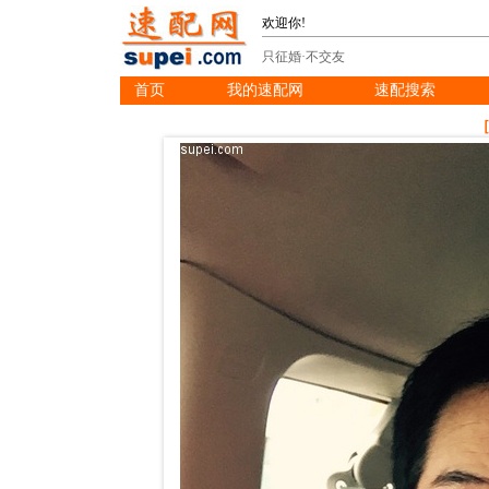
欢迎你!
只征婚·不交友
首页
我的速配网
速配搜索
※
※
※
［