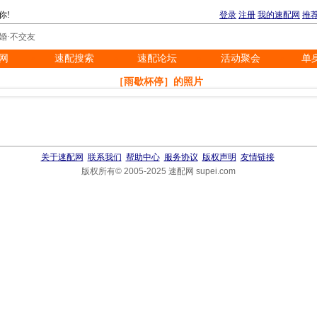
你!
登录
注册
我的速配网
推
婚·不交友
网
速配搜索
速配论坛
活动聚会
单
※
※
※
※
［雨歇杯停］的照片
关于速配网
联系我们
帮助中心
服务协议
版权声明
友情链接
版权所有© 2005-2025 速配网 supei.com