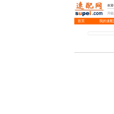
欢迎
只征
首页
我的速配
※