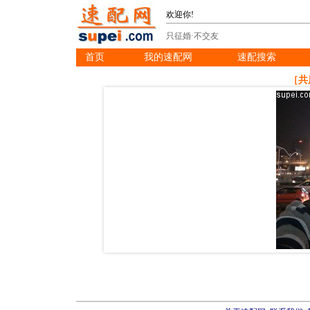
欢迎你!
只征婚·不交友
首页
我的速配网
速配搜索
※
※
※
［共