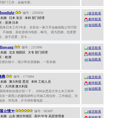
府部门工作，金融专家。
oonlight
编号：2395656
留言联系
岁 未婚 日本 东京 本科 部门经理
邮件联系
区：亚洲 日本
短信联系
 我来日本工作5年多，目前在一家大手金融保险公司IT部
。 不抽烟，喜欢游戏与电影，略宅。 因为恐婚，也更爱
，故不恋爱，至今......
isswang
编号：2313098
留言联系
岁 未婚 北京 朝阳区 大专 部门经理
邮件联系
区：欧洲
短信联系
交面比较小，很少和女孩接触，一直未婚
堯堯
编号：1774904
留言联系
岁 未婚 澳大利亚 悉尼 本科 工程人员
邮件联系
区：大洋洲 澳大利亚
短信联系
 我简单的自我介绍一下， 2006从悉尼大学土木工程毕
前在一家西人的建筑材料公司做工程估价，工作稳定。兴
游，羽毛球，乒乓球和看电影 ......
落☆情☜
编号：963087
留言联系
岁 未婚 山东 潍坊市辖区 高中/中专 高层管理者
邮件联系