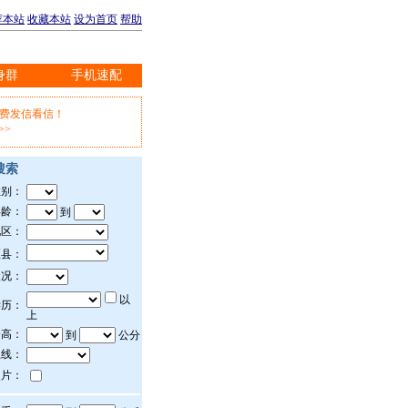
荐本站
收藏本站
设为首页
帮助
身群
手机速配
※
免费发信看信！
>>
搜索
性别：
年龄：
到
地区：
区县：
状况：
以
学历：
上
身高：
到
公分
上线：
照片：