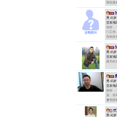
现在政
M
男 41
交友地
你好，
门工作
自由自在
M
男 45
交友地
因为社
男 43
交友地
妳好，
业，目
趣包括旅
☞
男 42