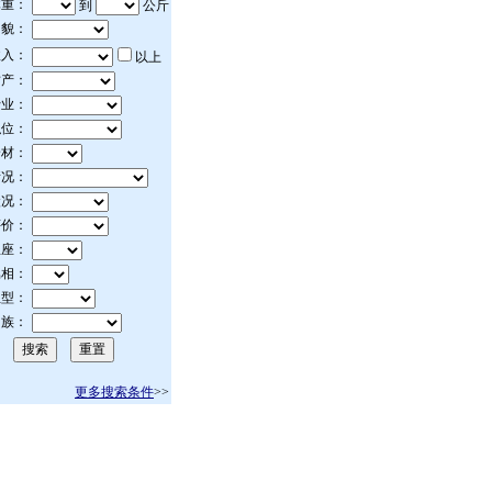
体重：
到
公斤
相貌：
收入：
以上
财产：
行业：
职位：
身材：
情况：
状况：
评价：
星座：
属相：
血型：
民族：
更多搜索条件
>>