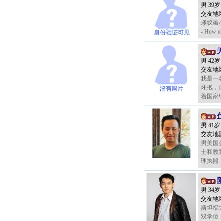
男 39
交友地
蝼蚁虽
- How ma
男 42
交友地
我是一
怀抱，
着国家经
男 41
交友地
男美国
士和教
理执照，
男 34
交友地
斯坦福
双学位