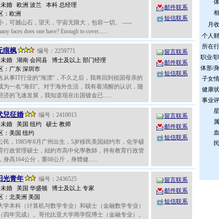
岁 未婚 欧洲 波兰 本科 总经理
邮件联系
区：欧洲
短信联系
小，可撼山石，望天，宇宙无限大，包容一切。 -----
月
ny faces does one have? Enough to cover......
个人
所在
无痕枫
编号：2259771
留言联系
职业/
岁 未婚 湖南 会同县 博士及以上 部门经理
邮件联系
体形/
区：广东 深圳市
短信联系
名从事IT行业的“海漂”，不久之后，我将回到祖国母亲的
子女
成为一名“海归”。对于海外生活，我有着清醒的认识，随
健康
济的飞速发展，我知道现在出国镀金已......
事业
代兒征婚
编号：2410015
留言联系
岁 未婚 美国 纽约 硕士 教师
邮件联系
区：美国 纽约
短信联系
公民，1985年8月广州出生，5岁移民美国紐约市，化学硕
育行政管理硕士，紐約市高中化學教師，持有教育行政管
身高164公分，重68公斤，身體健......
阳光青年
编号：2436525
留言联系
岁 未婚 美国 华盛顿 博士及以上 专家
邮件联系
区：北美洲 美国
短信联系
大学本科（计算机与数学专业）和硕士（金融数学专业）
（四年完成）。哥伦比亚大学商学院博士（金融专业）。