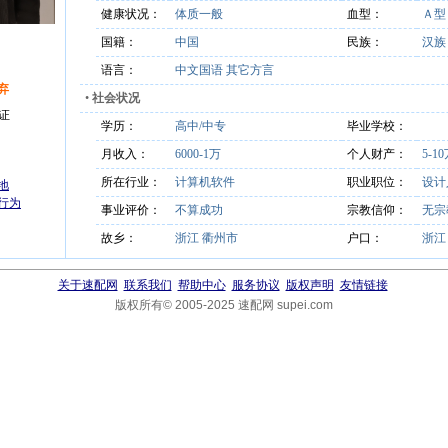
健康状况：
体质一般
血型：
Ａ
国籍：
中国
民族：
汉
语言：
中文国语 其它方言
弃
•
社会状况
证
学历：
高中/中专
毕业学校：
月收入：
6000-1万
个人财产：
5-1
所在行业：
计算机软件
职业职位：
设计
地
行为
事业评价：
不算成功
宗教信仰：
无宗
故乡：
浙江 衢州市
户口：
浙江
关于速配网
联系我们
帮助中心
服务协议
版权声明
友情链接
版权所有© 2005-2025 速配网 supei.com