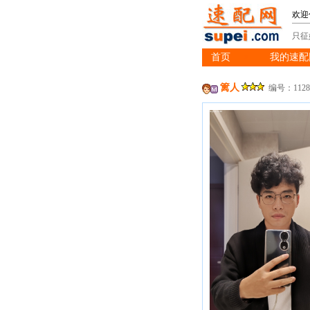
欢迎
只征
首页
我的速配
※
篱人
编号：1128