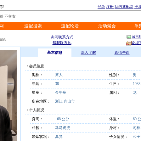
你!
登录
注册
我的速配网
推
婚·不交友
网
速配搜索
速配论坛
活动聚会
单
※
※
※
※
留言
询问联系方式
008
帮我联系他
论坛
基本信息
深入了解
真情告白
•
会员信息
昵称：
篱人
性别：
男
年龄：
38
生日：
1988
星座：
金牛座
属相：
龙
所在地区：
浙江 舟山市
•
个人状况
身高：
168 公分
体重：
60 
相貌：
马马虎虎
身材：
匀
婚姻状况：
离异
子女情况：
和子