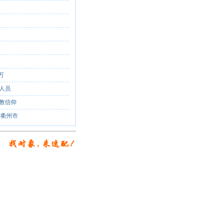
型
族
0万
人员
教信仰
 衢州市