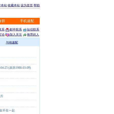
荐本站
收藏本站
设为首页
帮助
身群
手机速配
※
联系
邮件联系
短信联系
言论
加入关注
推荐此人
与他速配
-04-25 (农历1988-03-09)
公斤
称
女不在一起