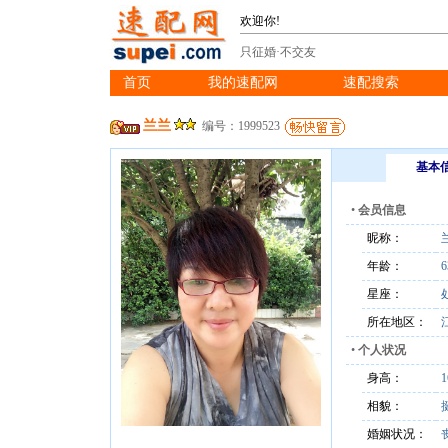
欢迎你!
只征婚·不交友
首页
我的速配网
速配搜索
※
※
※
兰兰
编号：1999523
基本
•
会员信息
昵称：
年龄：
6
星座：
所在地区：
•
个人状况
身高：
相貌：
婚姻状况：