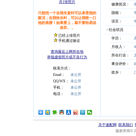
共1张照片
健康状况：
国籍：
只想找一个在我失意时可以承受我的
眼泪；在我快乐时，可以让我咬一口
语言：
他的肩膀！如果爱上，就不要轻易说
放弃。，
•
社会状况
已经上传照片
学历：
手机通过验证
月收入：
4
查询最近上网所在地
所在行业：
举报虚假照片或不良行为
事业评价：
联系方式：
故乡：
Email：
未公开
QQ/WX：
未公开
手机：
未公开
电话：
未公开
关于速配网
联系我们
版权所有© 20