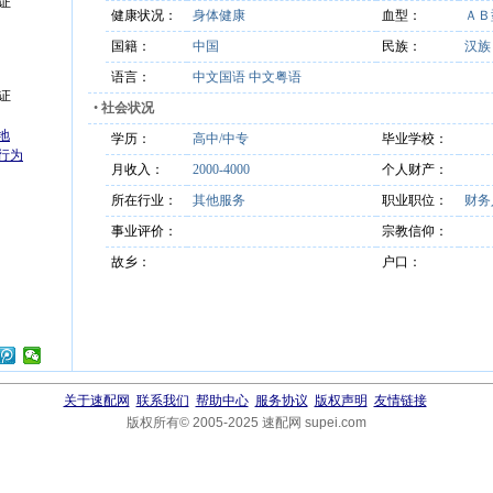
证
健康状况：
身体健康
血型：
ＡＢ
国籍：
中国
民族：
汉
语言：
中文国语 中文粤语
证
•
社会状况
地
学历：
高中/中专
毕业学校：
行为
月收入：
2000-4000
个人财产：
所在行业：
其他服务
职业职位：
财务
事业评价：
宗教信仰：
故乡：
户口：
关于速配网
联系我们
帮助中心
服务协议
版权声明
友情链接
版权所有© 2005-2025 速配网 supei.com