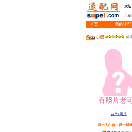
欢迎
只征
首页
我的速配
※
小樱
编号
共2张照片
遇一人白首，择一城