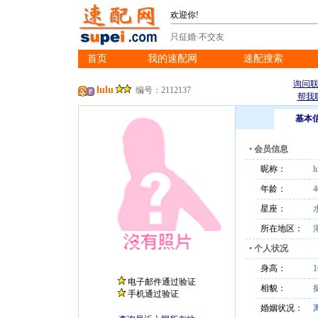
欢迎你!
只征婚·不交友
首页
我的速配网
速配搜索
※
※
※
询问
lulu
编号：2112137
帮我
基本
•
会员信息
昵称：
l
年龄：
4
星座：
所在地区：
•
个人状况
身高：
电子邮件通过验证
相貌：
手机通过验证
婚姻状况：