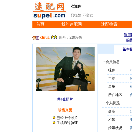
欢迎你!
只征婚·不交友
首页
我的速配网
速配搜索
※
※
※
询问
chiu1
编号：2280946
帮
基本
•
会员信息
昵称：
c
年龄：
6
星座：
所在地区：
共1张照片
•
个人状况
珍惜真愛
身高：
已经上传照片
相貌：
手机通过验证
婚姻状况：