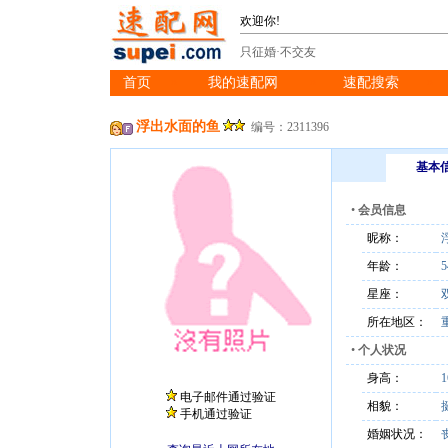
欢迎你!
只征婚·不交友
首页
我的速配网
速配搜索
※
※
※
浮出水面的鱼
编号：2311396
基本
•
会员信息
昵称：
年龄：
5
星座：
所在地区：
•
个人状况
身高：
电子邮件通过验证
相貌：
手机通过验证
婚姻状况：