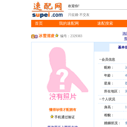
欢迎你!
只征婚·不交友
首页
我的速配网
速配搜索
※
※
※
询
冰雪清凌
编号：2329383
基本
•
会员信息
昵称：
年龄：
4
星座：
所在地区：
•
个人状况
身高：
懂得珍惜才配拥有
相貌：
手机通过验证
婚姻状况：