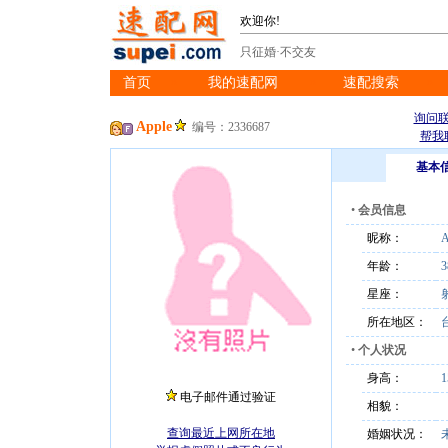
欢迎你!
只征婚·不交友
首页
我的速配网
速配搜索
※
※
※
询问
Apple
编号：2336687
帮我
基本
•
会员信息
昵称：
A
年龄：
3
星座：
所在地区：
•
个人状况
身高：
电子邮件通过验证
相貌：
查询最近上网所在地
婚姻状况：