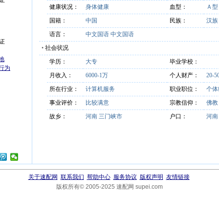
证
健康状况：
身体健康
血型：
Ａ
国籍：
中国
民族：
汉
语言：
中文国语 中文国语
证
•
社会状况
地
学历：
大专
毕业学校：
行为
月收入：
6000-1万
个人财产：
20-
所在行业：
计算机服务
职业职位：
个体
事业评价：
比较满意
宗教信仰：
佛
故乡：
河南 三门峡市
户口：
河南
关于速配网
联系我们
帮助中心
服务协议
版权声明
友情链接
版权所有© 2005-2025 速配网 supei.com