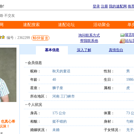
你!
登录
注册
我的速配网
推
婚·不交友
网
速配搜索
速配论坛
活动聚会
单
※
※
※
※
留言
询问联系方式
编号：2362299
帮我联系他
论坛
基本信息
深入了解
真情告白
•
会员信息
昵称：
秋天的童话
性别：
男
年龄：
40
生日：
1986
星座：
狮子座
属相：
虎
所在地区：
河南 三门峡市
•
个人状况
身高：
175 公分
体重：
73 
，也真心希
相貌：
挺不错的
身材：
匀
以沫！
婚姻状况：
未婚
子女情况：
无子