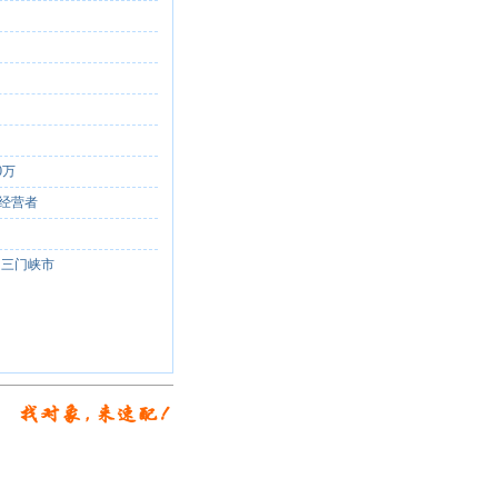
型
族
50万
经营者
教
 三门峡市