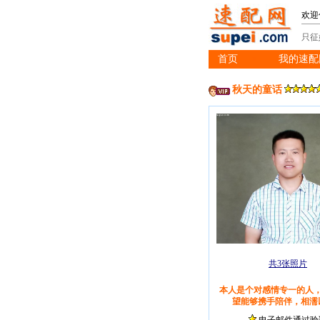
欢迎
只征
首页
我的速配
※
秋天的童话
共3张照片
本人是个对感情专一的人
望能够携手陪伴，相濡