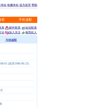
荐本站
收藏本站
设为首页
帮助
身群
手机速配
※
联系
邮件联系
短信联系
言论
加入关注
推荐此人
与他速配
-08-01 (农历1986-06-25)
公斤
称
女