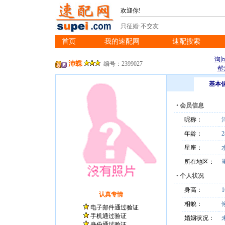
欢迎你!
只征婚·不交友
首页
我的速配网
速配搜索
※
※
※
询
沛蝶
编号：2399027
帮
基本
•
会员信息
昵称：
年龄：
2
星座：
所在地区：
•
个人状况
身高：
认真专情
相貌：
电子邮件通过验证
手机通过验证
婚姻状况：
身份通过验证