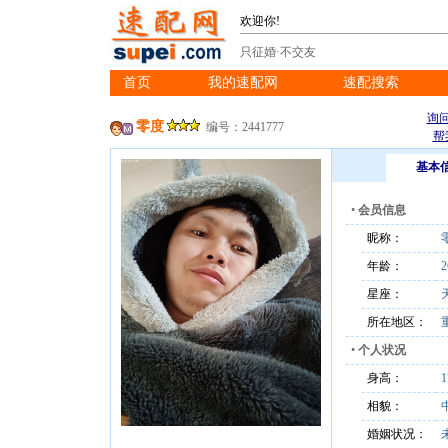
欢迎你!
只征婚·不交友
首页
我的速配网
速配搜索
※
※
※
询
零度
编号：2441777
帮
基本
•
会员信息
昵称：
年龄：
2
星座：
所在地区：
•
个人状况
身高：
相貌：
婚姻状况：