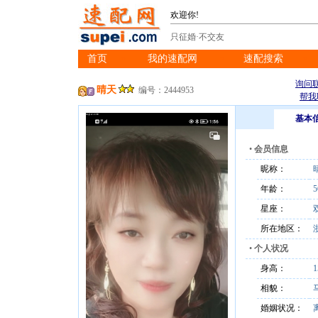
欢迎你!
只征婚·不交友
首页
我的速配网
速配搜索
※
※
※
询问
晴天
编号：2444953
帮我
基本
•
会员信息
昵称：
年龄：
5
星座：
所在地区：
•
个人状况
身高：
相貌：
婚姻状况：