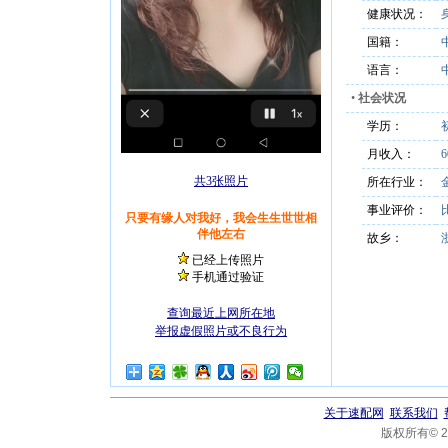
健康状况：
国籍：
语言：
•
社会状况
学历：
月收入：
6
共3张照片
所在行业：
事业评价：
只要有缘人对我好，我会生生世世相
伴他左右
故乡：
已经上传照片
手机通过验证
查询最近上网所在地
举报虚假照片或不良行为
关于速配网
联系我们
版权所有© 20