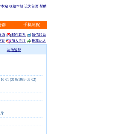
荐本站
收藏本站
设为首页
帮助
身群
手机速配
※
联系
邮件联系
短信联系
言论
加入关注
推荐此人
与他速配
-10-01 (农历1989-09-02)
公斤