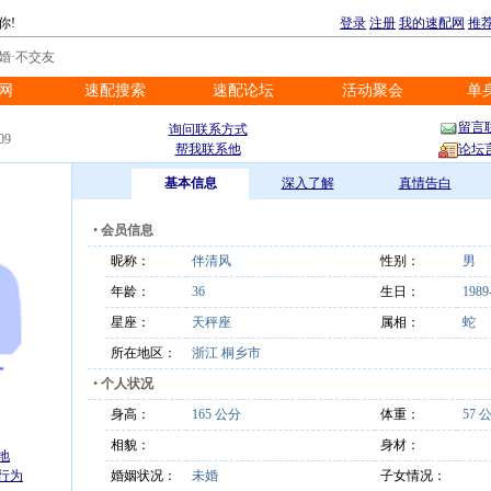
你!
登录
注册
我的速配网
推
婚·不交友
网
速配搜索
速配论坛
活动聚会
单
※
※
※
※
留言
询问联系方式
09
帮我联系他
论坛
基本信息
深入了解
真情告白
•
会员信息
昵称：
伴清风
性别：
男
年龄：
36
生日：
1989
星座：
天秤座
属相：
蛇
所在地区：
浙江 桐乡市
•
个人状况
身高：
165 公分
体重：
57 
相貌：
身材：
地
行为
婚姻状况：
未婚
子女情况：