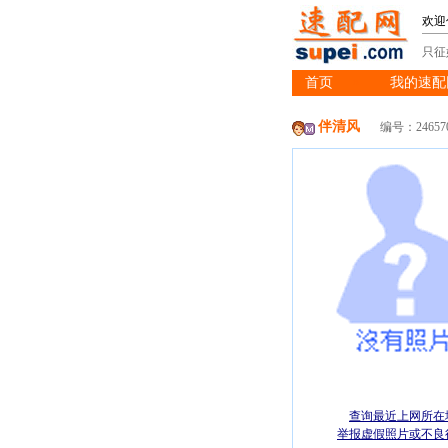
欢迎
只征
首页
我的速配
※
伴清风
编号：24657
查询最近上网所在
举报虚假照片或不良