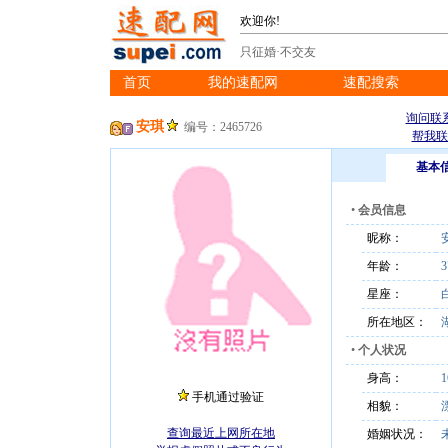
欢迎你!
只征婚·不交友
首页
我的速配网
速配搜索
※
※
※
询问联
安琪
编号：2465726
帮我联
基本
•
会员信息
昵称：
年龄：
3
星座：
所在地区：
•
个人状况
身高：
手机通过验证
相貌：
查询最近上网所在地
婚姻状况：