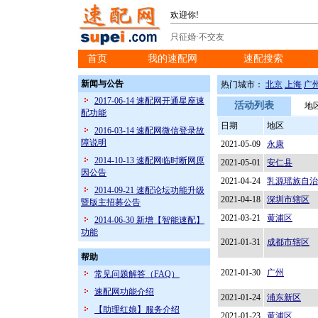
欢迎你!
只征婚·不交友
首页
我的速配网
速配搜索
※
※
※
新闻与公告
热门城市：
北京
上海
广
2017-06-14 速配网开通星座速
活动列表
地
配功能
日期
地区
2016-03-14 速配网微信登录故
障说明
2021-05-09
永康
2014-10-13 速配网临时断网原
2021-05-01
安仁县
因公告
2021-04-24
乳源瑶族自治
2014-09-21 速配论坛功能升级
2021-04-18
深圳市辖区
暨版主招募公告
2021-03-21
黄浦区
2014-06-30 新增【智能速配】
功能
2021-01-31
成都市辖区
帮助
2021-01-30
广州
常见问题解答（FAQ）
速配网功能介绍
2021-01-24
浦东新区
【助理红娘】服务介绍
2021-01-23
黄浦区