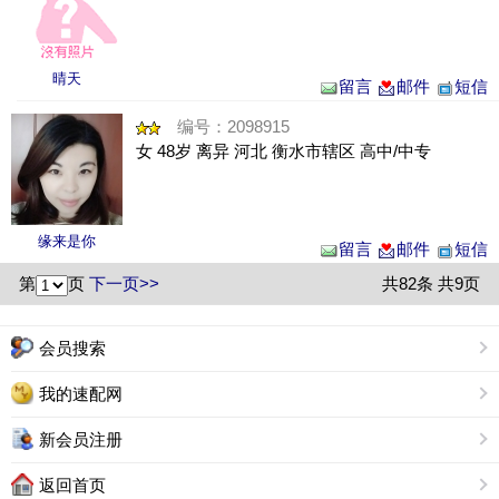
晴天
留言
邮件
短信
编号：2098915
女 48岁 离异 河北 衡水市辖区 高中/中专
缘来是你
留言
邮件
短信
第
页
下一页>>
共82条 共9页
会员搜索
我的速配网
新会员注册
返回首页