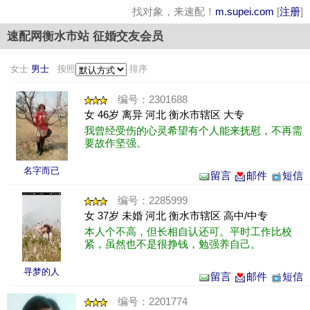
找对象，来速配！
m.supei.com
[
注册
]
速配网衡水市站 征婚交友会员
女士
男士
按照
排序
编号：2301688
女 46岁 离异 河北 衡水市辖区 大专
我曾经受伤的心灵希望有个人能来抚慰，不再需
要故作坚强。
名字而已
留言
邮件
短信
编号：2285999
女 37岁 未婚 河北 衡水市辖区 高中/中专
本人个不高，但长相自认还可。平时工作比校
紧，虽然也不是很挣钱，勉强养自己。
寻梦的人
留言
邮件
短信
编号：2201774