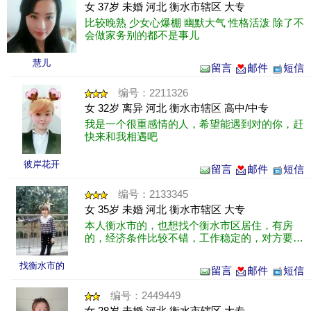
女 37岁 未婚 河北 衡水市辖区 大专
比较晚熟 少女心爆棚 幽默大气 性格活泼 除了不
会做家务别的都不是事儿
慧儿
留言
邮件
短信
编号：2211326
女 32岁 离异 河北 衡水市辖区 高中/中专
我是一个很重感情的人，希望能遇到对的你，赶
快来和我相遇吧
彼岸花开
留言
邮件
短信
编号：2133345
女 35岁 未婚 河北 衡水市辖区 大专
本人衡水市的，也想找个衡水市区居住，有房
的，经济条件比较不错，工作稳定的，对方要体
贴，不花心，看对眼就行，最好能尽快结婚的。
不要离异的！
找衡水市的
留言
邮件
短信
编号：2449449
女 28岁 未婚 河北 衡水市辖区 大专