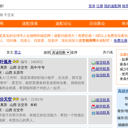
你!
登录
注册
我的速配网
推
婚·不交友
网
速配搜索
速配论坛
活动聚会
单
※
※
※
※
站是真实的全球华人征婚网和婚恋网！速配功能强大！免费征婚！4星以上免费发信看信
人、找对象、找老公、找老婆、找老伴，现在就加入
古交相亲网
来速配吧！
免费注册
女士
男士
共15名
按照
排序
温馨
- 
叶孤舟
编号：2463912
留言联系
索条
岁 离异 山西 古交市 高中/中专
邮件联系
减少
区：山西 太原市
- 
短信联系
缘人!工作时，我是靠谱的职场小能手，生活里，我可是
来条
杠青年”，爱烹饪，能把普通食材变成美味佳肴。 我相信有
终会相遇，希望能和那个对的人一起开......
高级
分天空
编号：2226118
留言联系
岁 离异 山西 古交市 本科
邮件联系
区：山西 古交市
省份/
短信联系
异孩子归男方所有，有独立的生活能力，希找一个性格比
城市/
顾家，有责任心的男人。
婚姻