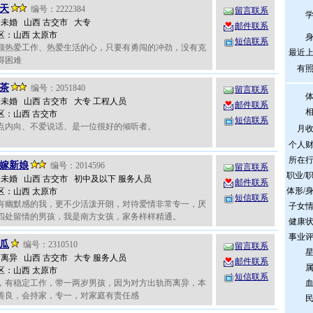
天
编号：2222384
留言联系
岁 未婚 山西 古交市 大专
邮件联系
区：山西 太原市
短信联系
颗热爱工作、热爱生活的心，只要有勇闯的冲劲，没有克
最近
得困难
有
茶
编号：2051840
留言联系
岁 未婚 山西 古交市 大专 工程人员
邮件联系
区：山西 古交市
短信联系
点内向、不爱说话、是一位很好的倾听者。
月
个人
所在
嫁新娘
编号：2014596
留言联系
职业/
岁 未婚 山西 古交市 初中及以下 服务人员
邮件联系
体形/
区：山西 太原市
短信联系
有幽默感的我，更不少活泼开朗，对待爱情非常专一，厌
子女
四处留情的男孩，我是南方女孩，家务样样精通。
健康
事业
瓜
编号：2310510
留言联系
岁 离异 山西 古交市 大专 服务人员
邮件联系
区：山西 太原市
短信联系
，有稳定工作，带一两岁男孩，因为对方出轨而离异，本
善良，会持家，专一，对家庭有责任感