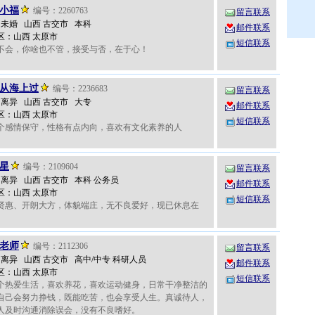
小福
编号：2260763
留言联系
岁 未婚 山西 古交市 本科
邮件联系
区：山西 太原市
短信联系
不会，你啥也不管，接受与否，在于心！
从海上过
编号：2236683
留言联系
岁 离异 山西 古交市 大专
邮件联系
区：山西 太原市
短信联系
个感情保守，性格有点内向，喜欢有文化素养的人
星
编号：2109604
留言联系
岁 离异 山西 古交市 本科 公务员
邮件联系
区：山西 太原市
短信联系
贤惠、开朗大方，体貌端庄，无不良爱好，现已休息在
老师
编号：2112306
留言联系
岁 离异 山西 古交市 高中/中专 科研人员
邮件联系
区：山西 太原市
短信联系
个热爱生活，喜欢养花，喜欢运动健身，日常干净整洁的
自己会努力挣钱，既能吃苦，也会享受人生。真诚待人，
人及时沟通消除误会，没有不良嗜好。