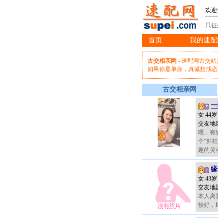
欢迎
只征
首页
我的速配
※
古交相亲网
- 速配网古交
如果你是单身，真诚想找恋
古交相亲网
一
女 44
交友地
嘿，有
个“斜
趣的灵魂
缘
女 43
交友地
本人离
较好，