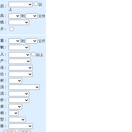
以
学历：
上
身高：
到
公分
上线：
照片：
体重：
到
公斤
相貌：
收入：
以上
财产：
行业：
职位：
身材：
情况：
状况：
评价：
星座：
属相：
血型：
民族：