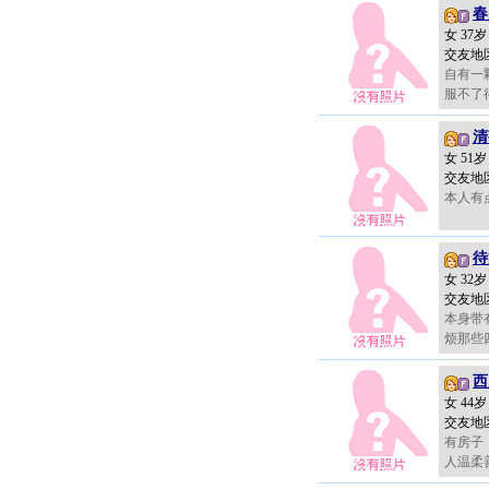
春
女 37
交友地
自有一
服不了
清
女 51
交友地
本人有
待
女 32
交友地
本身带
烦那些
西
女 44
交友地
有房子
人温柔