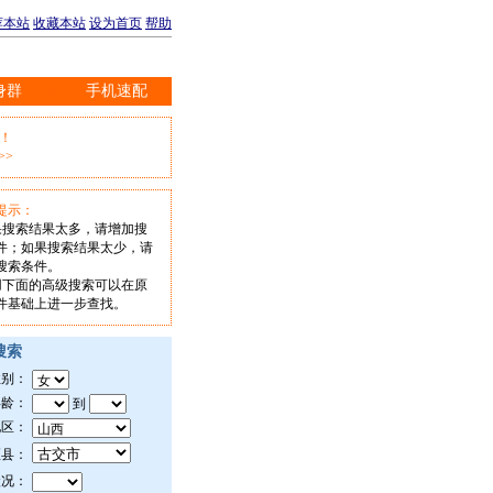
荐本站
收藏本站
设为首页
帮助
身群
手机速配
※
！
>>
提示：
如果搜索结果太多，请增加搜
件；如果搜索结果太少，请
搜索条件。
使用下面的高级搜索可以在原
件基础上进一步查找。
搜索
性别：
年龄：
到
地区：
区县：
状况：