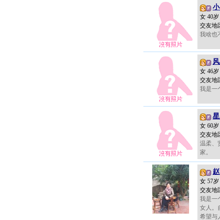
小
女 40
交友地
我啥也
风
女 46
交友地
我是一
星
女 60
交友地
温柔、
家。
赵
女 57
交友地
我是一
女人。
希望与