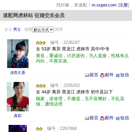
找对象，来速配！
m.supei.com
[
注册
]
速配网虎林站 征婚交友会员
女士
男士
按照
排序
编号：2236187
女 53岁 离异 黑龙江 虎林市 高中/中专
善良，重诚信，讨厌虚伪，为人直接，性格有点
内向，不善言谈。
淡而久香
留言
邮件
短信
编号：2295202
女 44岁 离异 黑龙江 虎林市 初中及以下
顾家，讲道理，不撒谎，无不良嗜好，不乱花
钱，通情达理
真彩
留言
邮件
短信
编号：2267868