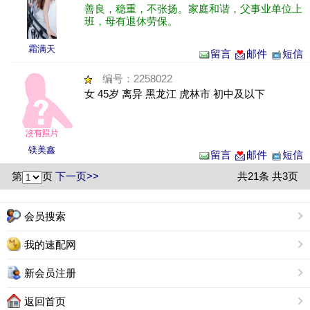
善良，稳重，不张扬。家庭和谐，父事业单位上
班，母有退休劳保。
霜满天
留言
邮件
短信
编号：2258022
女 45岁 离异 黑龙江 虎林市 初中及以下
镁美鑫
留言
邮件
短信
第
页
下一页>>
共21条 共3页
会员搜索
我的速配网
新会员注册
返回首页