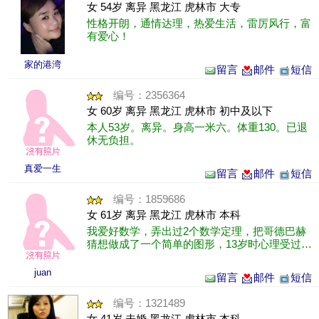
女 54岁 离异 黑龙江 虎林市 大专
性格开朗，通情达理，热爱生活，雷厉风行，富
有爱心！
家的港湾
留言
邮件
短信
编号：2356364
女 60岁 离异 黑龙江 虎林市 初中及以下
本人53岁。离异。身高一米六。体重130。已退
休无负担。
真爱一生
留言
邮件
短信
编号：1859686
女 61岁 离异 黑龙江 虎林市 本科
我爱好数学，弄出过2个数学定理，把哥德巴赫
猜想做成了一个简单的图形，13岁时心理受过伤
害，不太喜欢与他人交往，只想着个好人好好
过。不研究数学了，研究穴位养生，学......
juan
留言
邮件
短信
编号：1321489
女 41岁 未婚 黑龙江 虎林市 本科