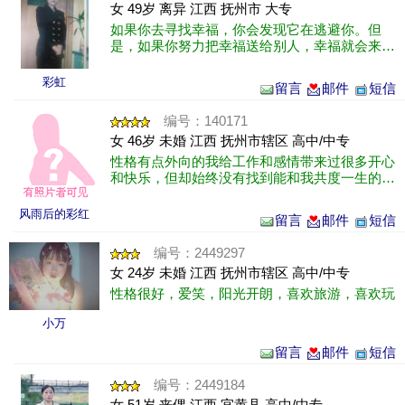
女 49岁 离异 江西 抚州市 大专
如果你去寻找幸福，你会发现它在逃避你。但
是，如果你努力把幸福送给别人，幸福就会来到
你的你身边。当你用真诚和爱去对待身边每个人
时,原来世界都会变得很可爱. ......
彩虹
留言
邮件
短信
编号：140171
女 46岁 未婚 江西 抚州市辖区 高中/中专
性格有点外向的我给工作和感情带来过很多开心
和快乐，但却始终没有找到能和我共度一生的
人，所以借此机会希望能认识有缘的你。有意者
请主动留下你的联系方法或者留言!
风雨后的彩红
留言
邮件
短信
编号：2449297
女 24岁 未婚 江西 抚州市辖区 高中/中专
性格很好，爱笑，阳光开朗，喜欢旅游，喜欢玩
小万
留言
邮件
短信
编号：2449184
女 51岁 丧偶 江西 宜黄县 高中/中专