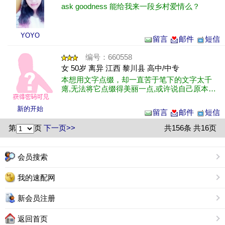
ask goodness 能给我来一段乡村爱情么？
YOYO
留言
邮件
短信
编号：660558
女 50岁 离异 江西 黎川县 高中/中专
本想用文字点缀，却一直苦于笔下的文字太千
瘪,无法将它点缀得美丽一点,或许说自己原本就
平凡,即使华丽的辞藻也无法让它美丽,不过我一
直觉得这就是真实的我,无须用娇柔......
新的开始
留言
邮件
短信
第
页
下一页>>
共156条 共16页
会员搜索
我的速配网
新会员注册
返回首页