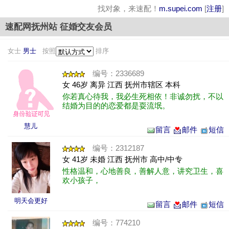
找对象，来速配！
m.supei.com
[
注册
]
速配网抚州站 征婚交友会员
女士
男士
按照
排序
编号：2336689
女 46岁 离异 江西 抚州市辖区 本科
你若真心待我，我必生死相依！非诚勿扰，不以
结婚为目的的恋爱都是耍流氓。
慧儿
留言
邮件
短信
编号：2312187
女 41岁 未婚 江西 抚州市 高中/中专
性格温和，心地善良，善解人意，讲究卫生，喜
欢小孩子，
明天会更好
留言
邮件
短信
编号：774210