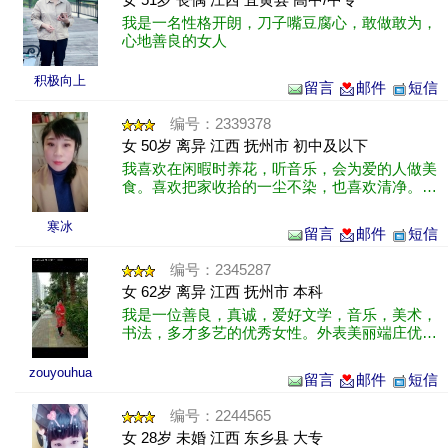
我是一名性格开朗，刀子嘴豆腐心，敢做敢为，
心地善良的女人
积极向上
留言
邮件
短信
编号：2339378
女 50岁 离异 江西 抚州市 初中及以下
我喜欢在闲暇时养花，听音乐，会为爱的人做美
食。喜欢把家收拾的一尘不染，也喜欢清净。喜
欢做自己喜欢的工作，比较宅
寒冰
留言
邮件
短信
编号：2345287
女 62岁 离异 江西 抚州市 本科
我是一位善良，真诚，爱好文学，音乐，美术，
书法，多才多艺的优秀女性。外表美丽端庄优
雅，内在丰富有涵养，有才华有品德有能力。
zouyouhua
留言
邮件
短信
编号：2244565
女 28岁 未婚 江西 东乡县 大专