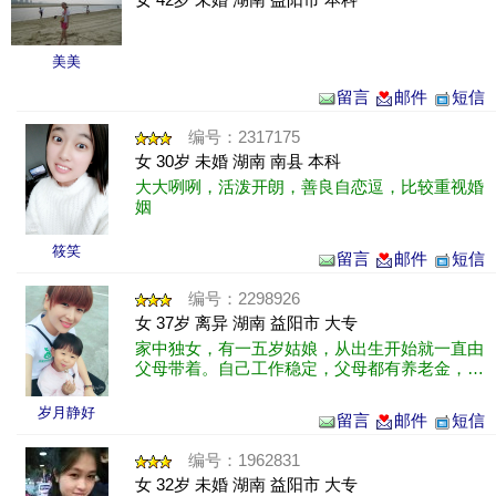
美美
留言
邮件
短信
编号：2317175
女 30岁 未婚 湖南 南县 本科
大大咧咧，活泼开朗，善良自恋逗，比较重视婚
姻
筱笑
留言
邮件
短信
编号：2298926
女 37岁 离异 湖南 益阳市 大专
家中独女，有一五岁姑娘，从出生开始就一直由
父母带着。自己工作稳定，父母都有养老金，孩
子男方负担抚养费，所以还算是比较轻松。
岁月静好
留言
邮件
短信
编号：1962831
女 32岁 未婚 湖南 益阳市 大专