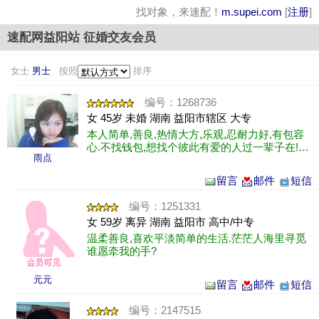
找对象，来速配！
m.supei.com
[
注册
]
速配网益阳站 征婚交友会员
女士
男士
按照
排序
编号：1268736
女 45岁 未婚 湖南 益阳市辖区 大专
本人简单,善良,热情大方,乐观,忍耐力好,有包容
心.不找钱包,想找个彼此有爱的人过一辈子在!网
雨点
络虽虚幻，但生活和现实更残酷。不求手里有
金，但求心里有人。希望在这......
留言
邮件
短信
编号：1251331
女 59岁 离异 湖南 益阳市 高中/中专
温柔善良,喜欢平淡简单的生活.茫茫人海里寻觅
谁愿牵我的手?
元元
留言
邮件
短信
编号：2147515