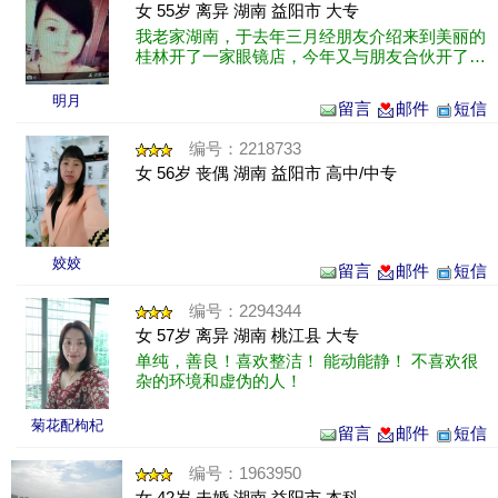
女 55岁 离异 湖南 益阳市 大专
我老家湖南，于去年三月经朋友介绍来到美丽的
桂林开了一家眼镜店，今年又与朋友合伙开了一
家宾馆，事业蒸蒸日上可回到家感到孤独难熬，
我找的另一伴必须能来桂林发展，并是......
明月
留言
邮件
短信
编号：2218733
女 56岁 丧偶 湖南 益阳市 高中/中专
姣姣
留言
邮件
短信
编号：2294344
女 57岁 离异 湖南 桃江县 大专
单纯，善良！喜欢整洁！ 能动能静！ 不喜欢很
杂的环境和虚伪的人！
菊花配枸杞
留言
邮件
短信
编号：1963950
女 42岁 未婚 湖南 益阳市 本科