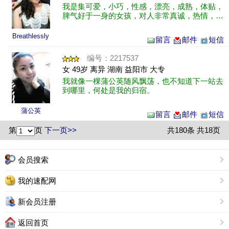
我是集可爱，小巧，性感，漂亮，成熟，体贴，
脾气好于一身的女孩，对人非常真诚，热情，非
常喜欢我的工作。
Breathlessly
留言
邮件
短信
编号：2217537
女 49岁 离异 湖南 益阳市 大专
我就像一棵蒲公英随风飘荡，也不知道下一站去
到哪里，何处是我的归宿。
蒲公英
留言
邮件
短信
第
页
下一页>>
共180条 共18页
会员搜索
我的速配网
新会员注册
返回首页