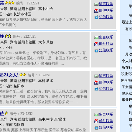
笑
编号：1932291
留言联系
岁 未婚 湖南 益阳市辖区 高中/中专
邮件联系
区：湖南 长沙市辖区
短信联系
诚的我希望尽快找到归宿，多余的话不说了，我想大家认
最近
不会后悔的
有
静
编号：2227021
留言联系
岁 离异 湖南 益阳市辖区 大专 其他
邮件联系
区：不限
短信联系
高160cm，体重48kg，相貌端正，身材匀称，有气质，有
月
身体健康；善良有爱心，孝顺，是一名国企下岗职工。欲
个人
感情，有担当负责任无不良稽好的男......
所在
职业/
吊Z1女人°
编号：1132651
留言联系
体形/
岁 未婚 湖南 益阳市辖区 本科 教师
邮件联系
区：湖南 益阳市
子女
短信联系
时候是个乐天派，很少烦恼，我相信天无绝人之路，我的
健康
天都很美好，有时是比较害羞的，即使心存好感，却不知
事业
，如果你觉得我不错，那么就要辛苦你多说一......
待
编号：2347852
留言联系
岁 离异 湖南 益阳市辖区 高中/中专 离/退休
邮件联系
区：湖南 益阳市
短信联系
.温柔.贤惠.上得厨房.下得厅堂.爱干净.尊老爱幼.喜欢旅