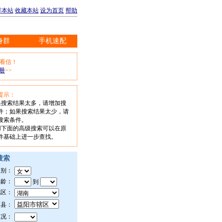
荐本站
收藏本站
设为首页
帮助
身群
手机速配
※
信看信！
册
>>
提示：
如果搜索结果太多，请增加搜
件；如果搜索结果太少，请
搜索条件。
使用下面的高级搜索可以在原
件基础上进一步查找。
搜索
性别：
年龄：
到
地区：
区县：
状况：