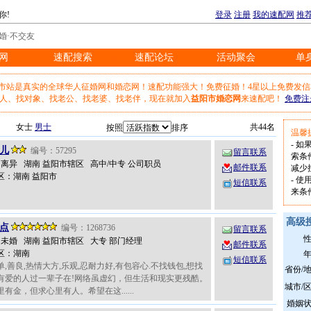
你!
登录
注册
我的速配网
推
婚·不交友
网
速配搜索
速配论坛
活动聚会
单
※
※
※
※
阳市站是真实的全球华人征婚网和婚恋网！速配功能强大！免费征婚！4星以上免费发
人、找对象、找老公、找老婆、找老伴，现在就加入
益阳市婚恋网
来速配吧！
免费注
女士
男士
共44名
按照
排序
温馨
- 
儿
编号：57295
留言联系
索条
岁 离异 湖南 益阳市辖区 高中/中专 公司职员
邮件联系
减少
区：湖南 益阳市
- 
短信联系
来条
高级
点
编号：1268736
留言联系
岁 未婚 湖南 益阳市辖区 大专 部门经理
邮件联系
区：湖南
短信联系
,善良,热情大方,乐观,忍耐力好,有包容心.不找钱包,想找
省份/
有爱的人过一辈子在!网络虽虚幻，但生活和现实更残酷。
城市/
有金，但求心里有人。希望在这......
婚姻