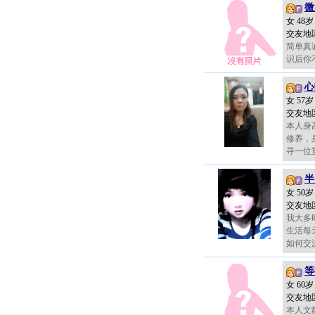
微
女 48
交友地
简单真
识后你
心
女 57
交友地
本人身
修养，
寻一位重
半
女 50
交友地
我大多
生活每
如何交流
等
女 60
交友地
本人文静