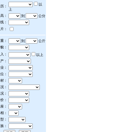
以
学历：
上
身高：
到
公分
上线：
照片：
体重：
到
公斤
相貌：
收入：
以上
财产：
行业：
职位：
身材：
情况：
状况：
评价：
星座：
属相：
血型：
民族：