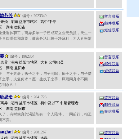
韵芬芳
编号：2023349
留言联系
岁 未婚 湖南 益阳市辖区 高中/中专
邮件联系
区：湖南 益阳市
短信联系
企业退休职工，离异多年一子己成家立业无负担，天生一
子喜欢唱歌和京剧．做家务活比较干净麻利，为人直率随
菱
编号：1962364
留言联系
岁 离异 湖南 益阳市辖区 大专 公司职员
邮件联系
区：湖南 益阳市
短信联系
手，与子共著；执子之手，与子同眠；执子之手，与子偕
子之手，夫复何求？愿一生执子之手，风雨同舟永不回
你到永久！
语思念
编号：2041723
留言联系
岁 离异 湖南 益阳市辖区 初中及以下 中层管理者
邮件联系
区：湖南 益阳市
短信联系
久了，有时候真的渴望能有一个人陪伴，一同前行，相互
离不弃。
anghui
编号：2081267
留言联系
岁 未婚 湖南 益阳市辖区 本科