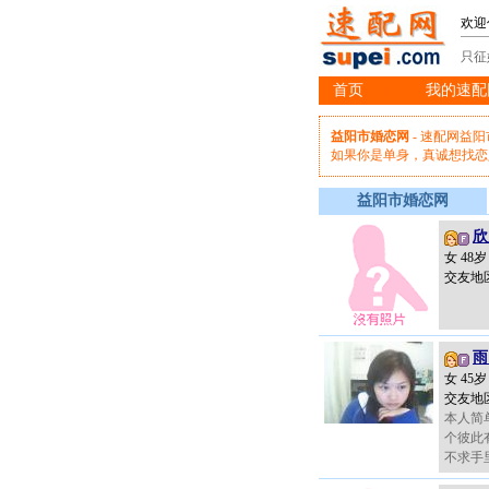
欢迎
只征
首页
我的速配
※
益阳市婚恋网
- 速配网益
如果你是单身，真诚想找恋
益阳市婚恋网
欣
女 48
交友地
雨
女 45
交友地
本人简单
个彼此
不求手里