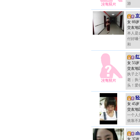
游
京
女 69
交友地
本人是
付好嗓
和
红
女 53
交友地
执子之
老；执
头！爱
轻
女 45
交友地
一个人
依靠不
zh
女 37