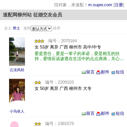
找对象，来速配！
m.supei.com
[
注册
]
速配网柳州站 征婚交友会员
女士
男士
按照
排序
编号：2070164
女 53岁 离异 广西 柳州市 高中/中专
爱是责任，爱是一辈子的承诺，爱是相互的扶
持，爱情应该渗透在生活中的点点滴滴，关心，
鼓励，两个人不离不弃，平凡而不平淡。
云淡风轻
留言
邮件
短信
编号：2209103
女 50岁 离异 广西 柳州市 大专
小鸟依人
留言
邮件
短信
编号：2381579