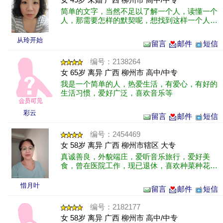
简单的文字，当然不足以了解一个人，读懂一个
人，那需要怎样的默契呢，想找到这样一个人，
彼此相互了解，心与心的交流最重要。
从玲开始
留言
邮件
短信
编号：2138264
女 65岁 离异 广西 柳州市 高中/中专
我是一个简单的人，热爱生活，有爱心，有好的
生活习惯，爱好广泛，喜欢音乐等
彩云
留言
邮件
短信
编号：2454469
女 58岁 离异 广西 柳州市辖区 大专
真诚善良，外貌端庄，爱听音乐旅行，爱好美
食，曾在医院工作，现已退休，喜欢种菜种花，
家里有一个独生子已经工作，还没有结婚，还有
一只泰迪狗要照顾，除此之外别无牵挂。......
惜月叶
留言
邮件
短信
编号：2182177
女 58岁 离异 广西 柳州市 高中/中专