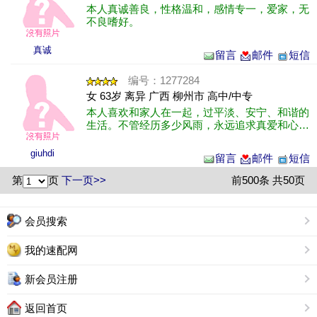
本人真诚善良，性格温和，感情专一，爱家，无
不良嗜好。
真诚
留言
邮件
短信
编号：1277284
女 63岁 离异 广西 柳州市 高中/中专
本人喜欢和家人在一起，过平淡、安宁、和谐的
生活。不管经历多少风雨，永远追求真爱和心灵
的净土。
giuhdi
留言
邮件
短信
第
页
下一页>>
前500条 共50页
会员搜索
我的速配网
新会员注册
返回首页