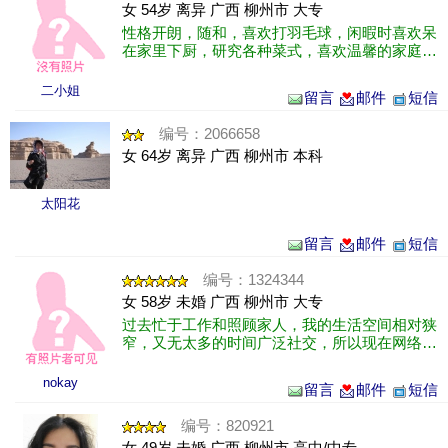
女 54岁 离异 广西 柳州市 大专
性格开朗，随和，喜欢打羽毛球，闲暇时喜欢呆
在家里下厨，研究各种菜式，喜欢温馨的家庭生
活。
二小姐
留言
邮件
短信
编号：2066658
女 64岁 离异 广西 柳州市 本科
太阳花
留言
邮件
短信
编号：1324344
女 58岁 未婚 广西 柳州市 大专
过去忙于工作和照顾家人，我的生活空间相对狭
窄，又无太多的时间广泛社交，所以现在网络交
友成了我的一份希望。我充满期待的来到这里，
只想努力寻找一份真挚的感情，寻找一......
nokay
留言
邮件
短信
编号：820921
女 49岁 未婚 广西 柳州市 高中/中专