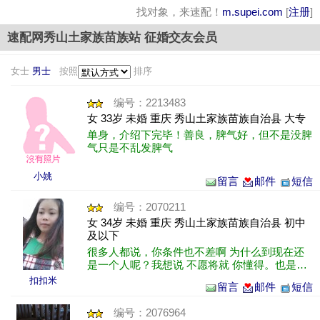
找对象，来速配！
m.supei.com
[
注册
]
速配网秀山土家族苗族站 征婚交友会员
女士
男士
按照
排序
编号：2213483
女 33岁 未婚 重庆 秀山土家族苗族自治县 大专
单身，介绍下完毕！善良，脾气好，但不是没脾
气只是不乱发脾气
小姚
留言
邮件
短信
编号：2070211
女 34岁 未婚 重庆 秀山土家族苗族自治县 初中
及以下
很多人都说，你条件也不差啊 为什么到现在还
是一个人呢？我想说 不愿将就 你懂得。也是他
们都不了解我 不知道我内心真正想要的是什
扣扣米
留言
邮件
短信
么！因为从小自卑的缘故，长大之后性......
编号：2076964