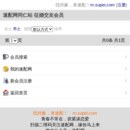
找对象，来速配！
m.supei.com
[
注册
]
速配网同仁站 征婚交友会员
女士
男士
按照
排序
第
页
共0条 共1页
会员搜索
我的速配网
新会员注册
返回首页
找对象，来速配！ m.supei.com
青春不常在，抓紧谈恋爱
扫描二维码关注速配网，缘份马上来