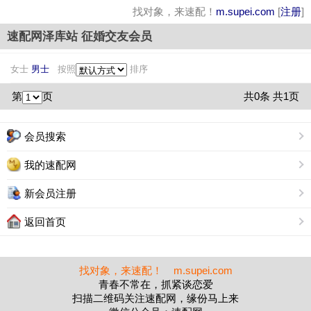
找对象，来速配！
m.supei.com
[
注册
]
速配网泽库站 征婚交友会员
女士
男士
按照
排序
第
页
共0条 共1页
会员搜索
我的速配网
新会员注册
返回首页
找对象，来速配！ m.supei.com
青春不常在，抓紧谈恋爱
扫描二维码关注速配网，缘份马上来