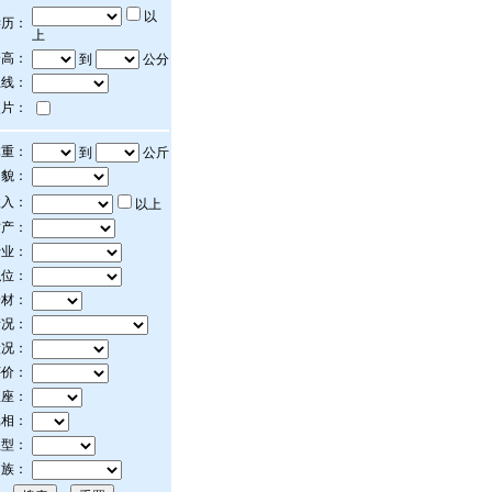
以
学历：
上
身高：
到
公分
上线：
照片：
体重：
到
公斤
相貌：
收入：
以上
财产：
行业：
职位：
身材：
情况：
状况：
评价：
星座：
属相：
血型：
民族：