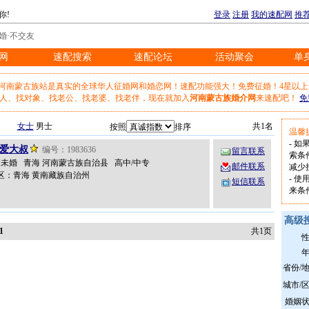
你!
登录
注册
我的速配网
推
婚·不交友
网
速配搜索
速配论坛
活动聚会
单
※
※
※
※
网河南蒙古族站是真实的全球华人征婚网和婚恋网！速配功能强大！免费征婚！4星以
人、找对象、找老公、找老婆、找老伴，现在就加入
河南蒙古族婚介网
来速配吧！
免
女士
男士
共1名
按照
排序
温馨
- 
爱大叔
编号：1983636
留言联系
索条
岁 未婚 青海 河南蒙古族自治县 高中/中专
邮件联系
减少
区：青海 黄南藏族自治州
- 
短信联系
来条
高级
1
共1页
省份/
城市/
婚姻