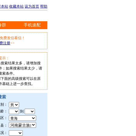
荐本站
收藏本站
设为首页
帮助
身群
手机速配
※
上免费发信看信！
费注册
>>
提示：
如果搜索结果太多，请增加搜
件；如果搜索结果太少，请
搜索条件。
使用下面的高级搜索可以在原
件基础上进一步查找。
搜索
性别：
年龄：
到
地区：
区县：
状况：