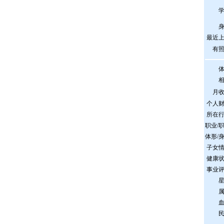
最近
有
月
个人
所在
职业/
体形/
子女
健康
事业