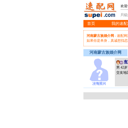
欢迎
只征
首页
我的速配
※
河南蒙古族婚介网
- 速配
如果你是单身，真诚想找恋
河南蒙古族婚介网
有
男 42
交友地