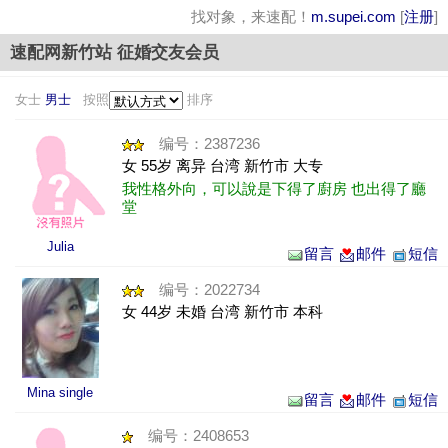
找对象，来速配！
m.supei.com
[
注册
]
速配网新竹站 征婚交友会员
女士
男士
按照
排序
编号：2387236
女 55岁 离异 台湾 新竹市 大专
我性格外向，可以說是下得了廚房 也出得了廳
堂
Julia
留言
邮件
短信
编号：2022734
女 44岁 未婚 台湾 新竹市 本科
Mina single
留言
邮件
短信
编号：2408653