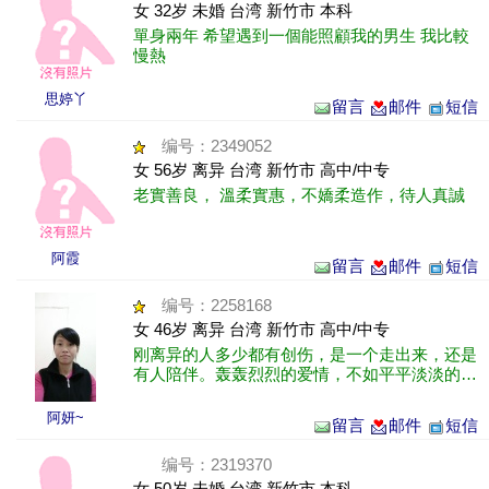
女 32岁 未婚 台湾 新竹市 本科
單身兩年 希望遇到一個能照顧我的男生 我比較
慢熱
思婷丫
留言
邮件
短信
编号：2349052
女 56岁 离异 台湾 新竹市 高中/中专
老實善良， 溫柔實惠，不嬌柔造作，待人真誠
阿霞
留言
邮件
短信
编号：2258168
女 46岁 离异 台湾 新竹市 高中/中专
刚离异的人多少都有创伤，是一个走出来，还是
有人陪伴。轰轰烈烈的爱情，不如平平淡淡的过
日子。
阿妍~
留言
邮件
短信
编号：2319370
女 50岁 未婚 台湾 新竹市 本科