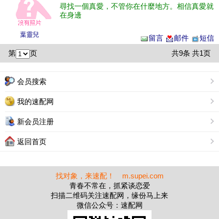
尋找一個真愛，不管你在什麼地方。相信真愛就
在身邊
葉靈兒
留言
邮件
短信
第
页
共9条 共1页
会员搜索
我的速配网
新会员注册
返回首页
找对象，来速配！ m.supei.com
青春不常在，抓紧谈恋爱
扫描二维码关注速配网，缘份马上来
微信公众号：速配网