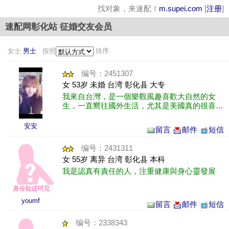
找对象，来速配！
m.supei.com
[
注册
]
速配网彰化站 征婚交友会员
女士
男士
按照
排序
编号：2451307
女 53岁 未婚 台湾 彰化县 大专
我來自台灣，是一個樂觀風趣喜歡大自然的女
生，一直嚮往國外生活，尤其是美國真的很喜
歡，希望可以在這個平台認識到適合的對象～謝
謝^_^
安安
留言
邮件
短信
编号：2431311
女 55岁 离异 台湾 彰化县 本科
我是認真有責任的人，注重健康與身心靈發展
youmf
留言
邮件
短信
编号：2338343