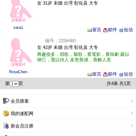
女 31岁 未婚 台湾 彰化县 大专
sara1
留言
邮件
短信
编号：2256460
女 42岁 未婚 台湾 彰化县 大专
興趣很多，唱歌，聽歌，看電影，看韓劇 嚴以
律己，寬以待人 多愁善感，善解人意
RosaChen
留言
邮件
短信
第
页
共4条 共1页
会员搜索
我的速配网
新会员注册