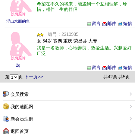
希望在不久的将来，能遇到一个互相理解，珍
惜，相伴一生的伴侣
浮出水面的鱼
留言
邮件
短信
编号：2310935
女 54岁 丧偶 重庆 荣昌县 大专
我是一名教师，心地善良，热爱生活。兴趣爱好
广泛
2q
留言
邮件
短信
第
页
下一页>>
共42条 共5页
会员搜索
我的速配网
新会员注册
返回首页