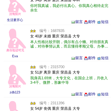
你对我真诚，我必付出真心。你我真心相待走完
余生
生活要开心
留言
邮件
短信
编号：1687835
女 40岁 未婚 重庆 荣昌县 大专
本人性格比较开朗，偶尔有点小懒。对待朋友真
诚，对待事情认真，而且懂得孝顺父母。办事不
喜欢拖拖拉拉。会有些坏脾气，好在脾气不大。
Eva
留言
邮件
短信
编号：2315700
女 51岁 离异 重庆 荣昌县 大专
我身高1.69米，大专文化，在国企上班，月收入
3-4干。微胖，形象中等
zdb123
留言
邮件
短信
编号：2311396
女 54岁 丧偶 重庆 荣昌县 大专