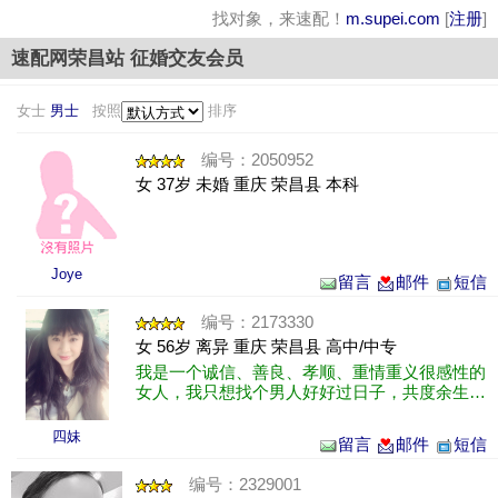
找对象，来速配！
m.supei.com
[
注册
]
速配网荣昌站 征婚交友会员
女士
男士
按照
排序
编号：2050952
女 37岁 未婚 重庆 荣昌县 本科
Joye
留言
邮件
短信
编号：2173330
女 56岁 离异 重庆 荣昌县 高中/中专
我是一个诚信、善良、孝顺、重情重义很感性的
女人，我只想找个男人好好过日子，共度余生。
非诚勿扰，骗子请绕行。
四妹
留言
邮件
短信
编号：2329001